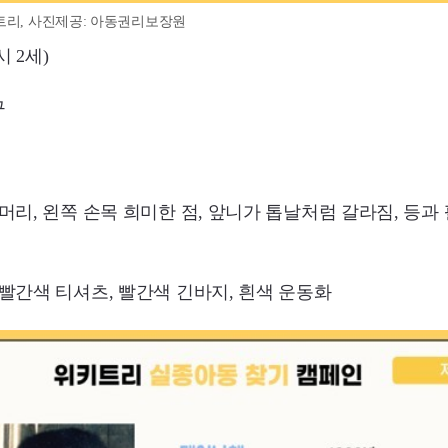
트리, 사진제공: 아동권리보장원
 2세)
구
긴머리, 왼쪽 손목 희미한 점, 앞니가 톱날처럼 갈라짐, 등과 
시 빨간색 티셔츠, 빨간색 긴바지, 흰색 운동화