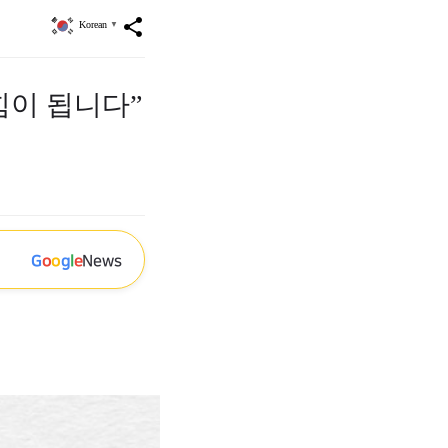
share
Korean
▼
힘이 됩니다”
G
o
o
g
l
e
News