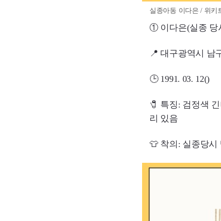
실종아동 이다은 / 위키
① 이다은(실종 당시
📍 대구광역시 남
🕒 1991. 03. 12()
🧷 특징: 검정색 
리 있음
👕 착의: 실종당