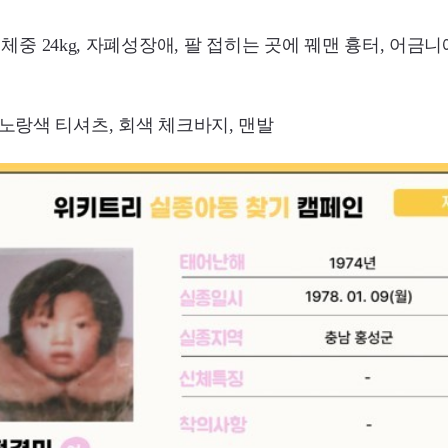
cm, 체중 24kg, 자폐성장애, 팔 접히는 곳에 꿰맨 흉터, 어금
 노랑색 티셔츠, 회색 체크바지, 맨발