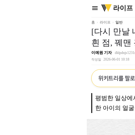
위
라이프
menu
키
트
리
홈
라이프
일반
[다시 만날
흰 점, 꿰
이예원 기자
dldpdnjs1231
2026-06-01 10:18
작성일
위키트리를 팔
평범한 일상에서
한 아이의 얼굴