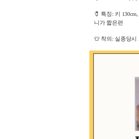
🧷 특징: 키 130
니가 짧은편
👕 착의: 실종당시