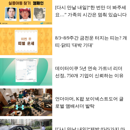
[다시 만날 내일]“한 번만 더 봐주세
요…” 가족의 시간은 멈춰 있습니다
8/3~8/9주간 금전운 터지는 띠는? 개
띠·닭띠 '대박 기대'
데이터이쿠 5년 연속 가트너 리더
선정, 750개 기업이 신뢰하는 이유
언더아머, K팝 보이넥스트도어 글
로벌 앰배서더 발탁
[다시 만날 내일]“제발 따라가지 마