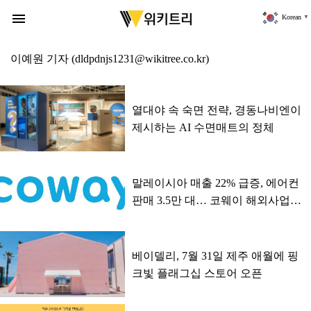
위
키
menu
Korean
▼
트
리
이예원
기자
(dldpdnjs1231@wikitree.co.kr)
열대야 속 숙면 전략, 경동나비엔이
제시하는 AI 수면매트의 정체
말레이시아 매출 22% 급증, 에어컨
판매 3.5만 대… 코웨이 해외사업
'강세'
베이델리, 7월 31일 제주 애월에 핑
크빛 플래그십 스토어 오픈