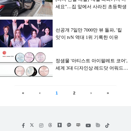
세요”…집 앞에서 사라진 초등학생
선공개 7일만 7000만 뷰 돌파, '킬
잇'이 tvN 역대 1위 기록한 이유
정샘물 '아티스트 아이팔레트 코어',
세계 3대 디자인상 레드닷 어워드
수상
«
‹
1
2
›
»
저
페
인
위
틱
작
이
스
키
톡