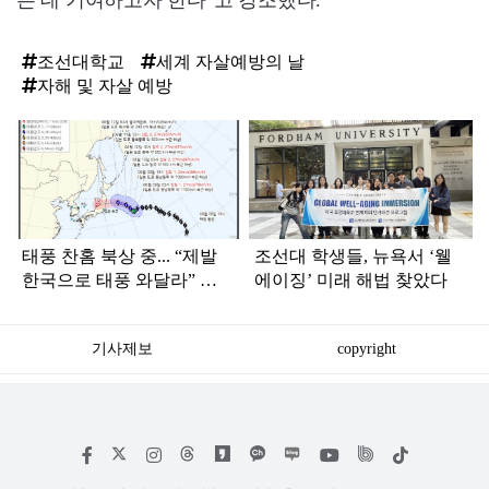
는 데 기여하고자 한다”고 강조했다.
조선대학교
세계 자살예방의 날
자해 및 자살 예방
탑
라
인
태풍 찬홈 북상 중... “제발
조선대 학생들, 뉴욕서 ‘웰
한국으로 태풍 와달라” 말
에이징’ 미래 해법 찾았다
나오는 이유
기사제보
copyright
저
페
인
위
틱
작
이
스
키
톡
권
스
타
트