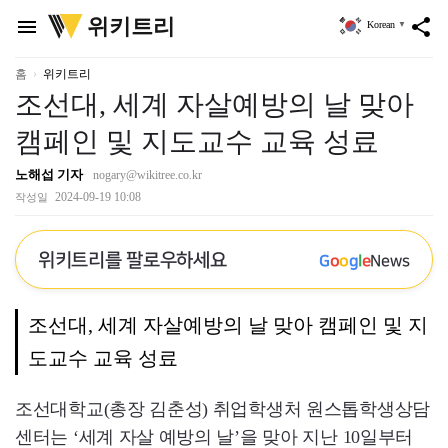
위
위키트리
menu
share
Korean
▼
키
트
리
홈
위키트리
조선대, 세계 자살예방의 날 맞아
캠페인 및 지도교수 교육 성료
노해섭 기자
nogary@wikitree.co.kr
2024-09-19 10:08
작성일
위키트리를 팔로우하세요
G
o
o
g
l
e
News
조선대, 세계 자살예방의 날 맞아 캠페인 및 지
도교수 교육 성료
조선대학교(총장 김춘성) 취업학생처 원스톱학생상담
센터는 ‘세계 자살 예방의 날’을 맞아 지난 10일부터