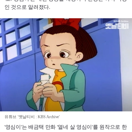
인 것으로 알려졌다.
유튜브 '옛날티비 : KBS Archive'
'영심이'는 배금택 만화 '열네 살 영심이'를 원작으로 한