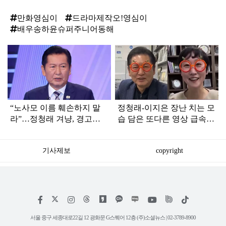
만화영심이
드라마제작오!영심이
배우송하윤슈퍼주니어동해
탑
라
인
“노사모 이름 훼손하지 말
정청래-이지은 장난 치는 모
라”…정청래 겨냥, 경고장
습 담은 또다른 영상 급속
세게 날린 인물 정체
확산
기사제보
copyright
저
페
인
위
틱
작
이
스
키
톡
권
스
타
트
서울 중구 세종대로22길 12 광화문 G스퀘어 12층 (주)소셜뉴스 | 02-3789-8900
정
북
그
리