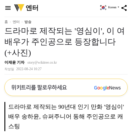
위
엔터
menu
share
Korean
▼
키
트
리
홈
엔터
방송
드라마로 제작되는 '영심이', 이 여
배우가 주인공으로 등장합니다
(+사진)
이재윤 기자
story@wikitree.co.kr
2022-08-24 16:27
작성일
위키트리를 팔로우하세요
G
o
o
g
l
e
News
드라마로 제작되는 90년대 인기 만화 '영심이'
배우 송하윤, 슈퍼주니어 동해 주인공으로 캐
스팅