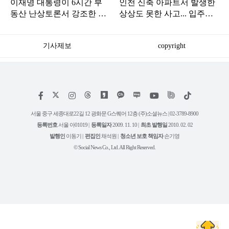
이재명 대통령이 6시간 부
인천 신축 아파트서 발생한
동산 난상토론서 강조한 내
상상도 못한 사고... 입주민
용... 13일 최종 대책 발표되
아닌 사람들마저 '충격'
나
기사제보
copyright
저
페
인
위
틱
작
이
스
키
톡
권
스
타
트
서울 중구 세종대로22길 12 광화문 G스퀘어 12층 (주)소셜뉴스 | 02-3789-8900
정
북
그
리
보
등록번호
서울 아01019 |
등록일자
2009. 11. 10 |
최초 발행일
2010. 02. 02
램
유
튜
발행인
이동기 |
편집인
채석원 |
청소년 보호 책임자
손기영
브
© Social News Co., Ltd. All Right Reserved.