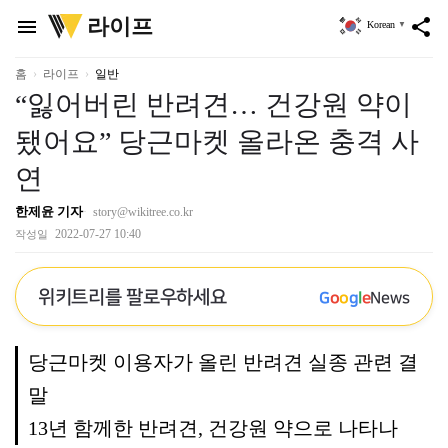
위
라이프
menu
share
Korean
▼
키
트
리
홈
라이프
일반
“잃어버린 반려견… 건강원 약이
됐어요” 당근마켓 올라온 충격 사
연
한제윤 기자
story@wikitree.co.kr
2022-07-27 10:40
작성일
위키트리를 팔로우하세요
G
o
o
g
l
e
News
당근마켓 이용자가 올린 반려견 실종 관련 결
말
13년 함께한 반려견, 건강원 약으로 나타나