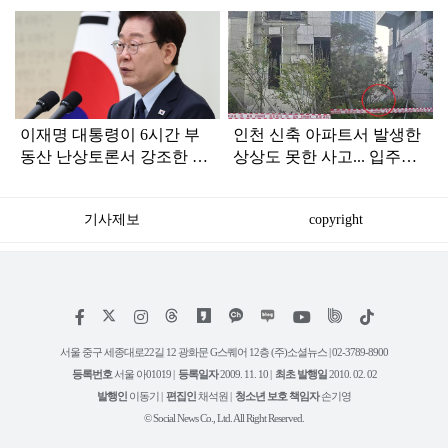
탑
라
인
이재명 대통령이 6시간 부
인천 신축 아파트서 발생한
동산 난상토론서 강조한 내
상상도 못한 사고... 입주민
용... 13일 최종 대책 발표되
아닌 사람들마저 '충격'
나
기사제보
copyright
저
페
인
위
틱
작
이
스
키
톡
권
스
타
트
서울 중구 세종대로22길 12 광화문 G스퀘어 12층 (주)소셜뉴스 | 02-3789-8900
정
북
그
리
보
등록번호
서울 아01019 |
등록일자
2009. 11. 10 |
최초 발행일
2010. 02. 02
램
유
튜
발행인
이동기 |
편집인
채석원 |
청소년 보호 책임자
손기영
브
© Social News Co., Ltd. All Right Reserved.