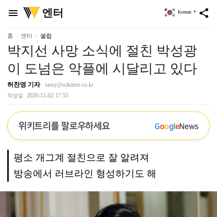
위
엔터
menu
share
Korean
▼
키
트
리
홈
엔터
셀럽
박지선 사망 소식에 절친 박성광
이 도넘은 악플에 시달리고 있다
허찬영 기자
story@wikitree.co.kr
2020-11-02 17:55
작성일
위키트리를 팔로우하세요
G
o
o
g
l
e
News
평소 개그계 절친으로 잘 알려져
방송에서 러브라인 형성하기도 해