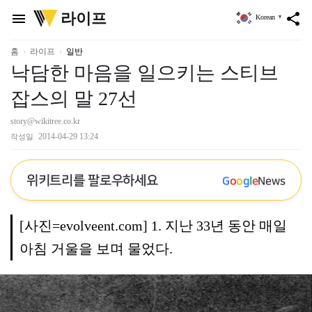
위
라이프
menu
share
Korean
▼
키
트
리
홈
라이프
일반
낙담한 마음을 일으키는 스티브
잡스의 말 27선
story@wikitree.co.kr
2014-04-29 13:24
작성일
위키트리를 팔로우하세요
G
o
o
g
l
e
News
[사진=evolveent.com] 1. 지난 33년 동안 매일
아침 거울을 보며 물었다.