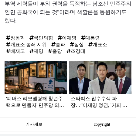
부역 세력들이 부와 권력을 독점하는 남조선 민주주의
인민 공화국이 되는 것"이라며 색깔론을 동원하기도
했다.
장동혁
국민의힘
이재명
대통령
개표소 봉쇄 시위
송파
잠실
개표소
배재고
제명
출당
조경태
탑
라
인
'폐버스 리모델링해 청년주
스타벅스 압수수색 파
택으로 만들자' 민주당 의원
장…“이재명 정권, '커피 한
제안 일파만파
잔의 자유'까지 박탈하려
해”
기사제보
copyright