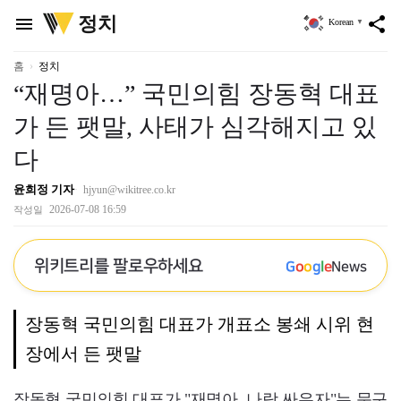
위
정치
menu
share
Korean
▼
키
트
리
홈
정치
“재명아…” 국민의힘 장동혁 대표
가 든 팻말, 사태가 심각해지고 있
다
윤희정 기자
hjyun@wikitree.co.kr
2026-07-08 16:59
작성일
위키트리를 팔로우하세요
G
o
o
g
l
e
News
장동혁 국민의힘 대표가 개표소 봉쇄 시위 현
장에서 든 팻말
장동혁 국민의힘 대표가 "재명아, 나랑 싸우자"는 문구