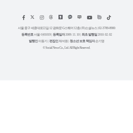
저
페
인
위
틱
작
이
스
키
톡
권
스
타
트
서울 중구 세종대로22길 12 광화문 G스퀘어 12층 (주)소셜뉴스 | 02-3789-8900
정
북
그
리
보
등록번호
서울 아01019 |
등록일자
2009. 11. 10 |
최초 발행일
2010. 02. 02
램
유
튜
발행인
이동기 |
편집인
채석원 |
청소년 보호 책임자
손기영
브
© Social News Co., Ltd. All Right Reserved.