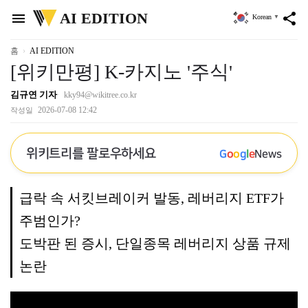
위
AI EDITION
menu
share
Korean
▼
키
트
리
홈
AI EDITION
[위키만평] K-카지노 '주식'
김규연 기자
kky94@wikitree.co.kr
2026-07-08 12:42
작성일
위키트리를 팔로우하세요
G
o
o
g
l
e
News
급락 속 서킷브레이커 발동, 레버리지 ETF가
주범인가?
도박판 된 증시, 단일종목 레버리지 상품 규제
논란