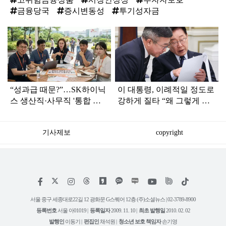
금융당국
증시변동성
투기성자금
탑
라
인
“성과급 때문?”…SK하이닉
이 대통령, 이례적일 정도로
스 생산직·사무직 '통합 노
강하게 질타 “왜 그렇게 한
조' 준비
것이냐”
기사제보
copyright
저
페
인
위
틱
작
이
스
키
톡
권
스
타
트
서울 중구 세종대로22길 12 광화문 G스퀘어 12층 (주)소셜뉴스 | 02-3789-8900
정
북
그
리
보
등록번호
서울 아01019 |
등록일자
2009. 11. 10 |
최초 발행일
2010. 02. 02
램
유
튜
발행인
이동기 |
편집인
채석원 |
청소년 보호 책임자
손기영