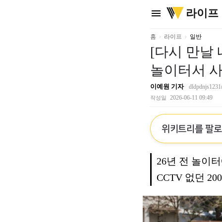
위
라이프
menu
키
트
리
홈
라이프
일반
[다시 만날
놀이터서 사
이예원 기자
dldpdnjs1231
2026-06-11 09:49
작성일
위키트리를 팔
26년 전 놀이
CCTV 없던 2