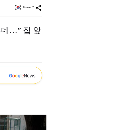
share
Korean
▼
데…” 집 앞
G
o
o
g
l
e
News
실