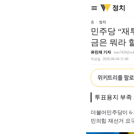
위
정치
menu
키
트
리
홈
정치
민주당 “재투
금은 뭐라 
유민재 기자
toto7429@wiki
2026-06-04 11:40
작성일
위키트리를 팔
투표용지 부족 
더불어민주당이 6·
민의힘 재선거 요