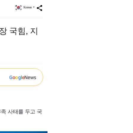
share
Korean
▼
장 국힘, 지
G
o
o
g
l
e
News
부족 사태를 두고 국