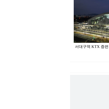
라
인
서대구역 KTX 증편
저
작
권
정
보