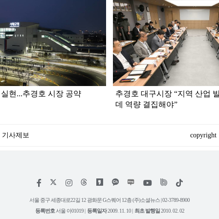
 실현...추경호 시장 공약
추경호 대구시장 “지역 산업 
데 역량 결집해야”
기사제보
copyright
페
인
위
틱
이
스
키
톡
스
타
트
서울 중구 세종대로22길 12 광화문 G스퀘어 12층 (주)소셜뉴스 | 02-3789-8900
북
그
리
등록번호
서울 아01019 |
등록일자
2009. 11. 10 |
최초 발행일
2010. 02. 02
램
유