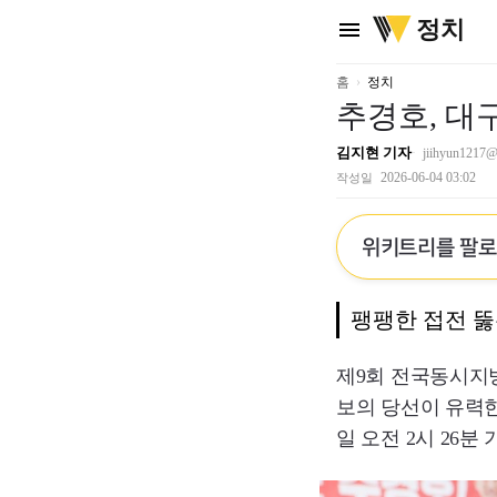
위
정치
menu
키
트
리
홈
정치
추경호, 대
김지현 기자
jiihyun1217@w
2026-06-04 03:02
작성일
위키트리를 팔
팽팽한 접전 뚫
제9회 전국동시지
보의 당선이 유력한
일 오전 2시 26분