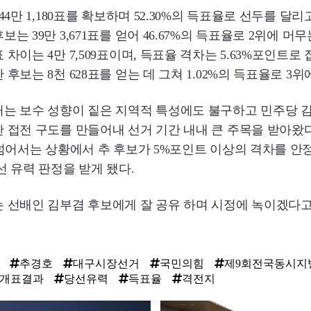
44만 1,180표를 확보하며 52.30%의 득표율로 선두를 달리
는 39만 3,671표를 얻어 46.67%의 득표율로 2위에 머무
차이는 4만 7,509표이며, 득표율 격차는 5.63%포인트로 
후보는 8천 628표를 얻는 데 그쳐 1.02%의 득표율로 3위
는 보수 성향이 짙은 지역적 특성에도 불구하고 민주당 김
 접전 구도를 만들어내 선거 기간 내내 큰 주목을 받아왔다
 넘어서는 상황에서 추 후보가 5%포인트 이상의 격차를 안
선 유력 판정을 받게 됐다.
 선배인 김부겸 후보에게 잘 공유 하며 시정에 녹이겠다고
추경호
대구시장선거
국민의힘
제9회전국동시지
개표결과
당선유력
득표율
격전지