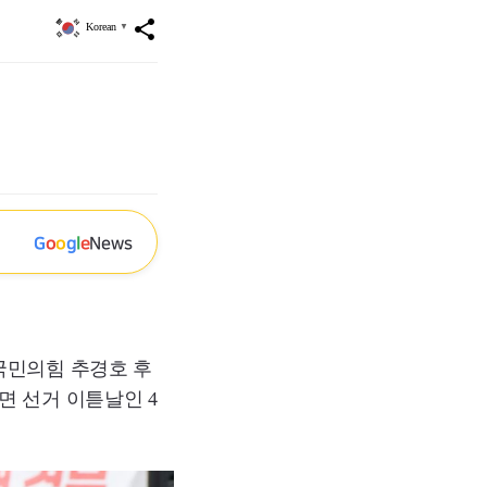
share
Korean
▼
G
o
o
g
l
e
News
국민의힘 추경호 후
면 선거 이튿날인 4