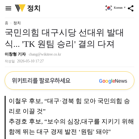
위
정치
menu
share
Korean
▼
키
트
리
홈
정치
국민의힘 대구시당 선대위 발대
식... 'TK 원팀 승리' 결의 다져
이창형 기자
chang@wikitree.co.kr
2026-05-10 17:27
작성일
위키트리를 팔로우하세요
G
o
o
g
l
e
News
이철우 후보, “대구·경북 힘 모아 국민의힘 승
리로 이끌 것”
추경호 후보, “보수의 심장,대구를 지키기 위해
함께 뛰는 대구 경제 발전 ‘원팀' 돼야"