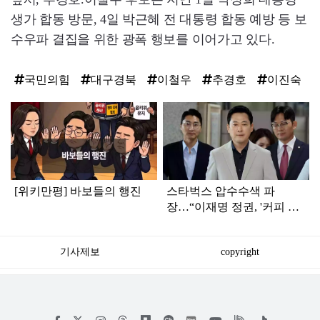
생가 합동 방문, 4일 박근혜 전 대통령 합동 예방 등 보
수우파 결집을 위한 광폭 행보를 이어가고 있다.
국민의힘
대구경북
이철우
추경호
이진숙
탑
라
인
[위키만평] 바보들의 행진
스타벅스 압수수색 파
장…“이재명 정권, '커피 한
잔의 자유'까지 박탈하려
해”
기사제보
copyright
저