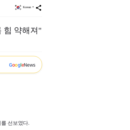
share
Korean
▼
 힘 약해져"
G
o
o
g
l
e
News
기를 선보였다.