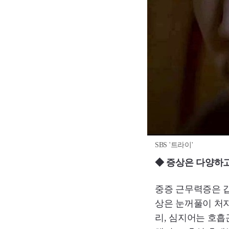
SBS '트라이'
◆ 증상은 다양하
중증 근무력증은 
상은 눈꺼풀이 처지
리, 심지어는 호흡