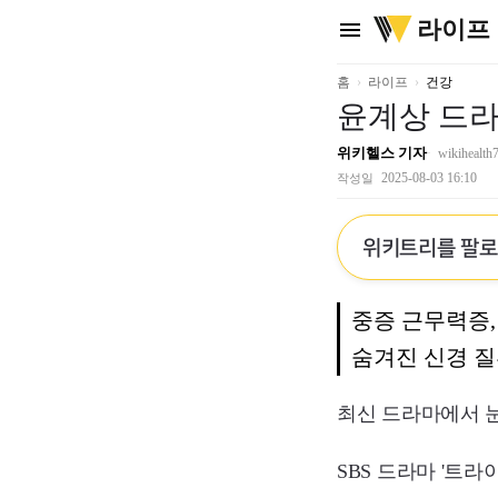
위
라이프
menu
키
트
리
홈
라이프
건강
윤계상 드라
위키헬스 기자
wikihealth
2025-08-03 16:10
작성일
위키트리를 팔
중증 근무력증,
숨겨진 신경 질
최신 드라마에서 눈
SBS 드라마 '트