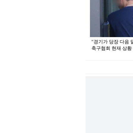
"경기가 당장 다음 달
축구협회 현재 상황
저
작
권
정
보