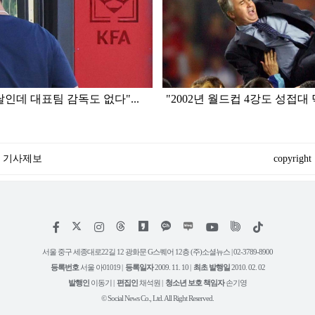
인데 대표팀 감독도 없다"...
"2002년 월드컵 4강도 성접대
기사제보
copyright
페
인
위
틱
이
스
키
톡
스
타
트
서울 중구 세종대로22길 12 광화문 G스퀘어 12층 (주)소셜뉴스 | 02-3789-8900
북
그
리
등록번호
서울 아01019 |
등록일자
2009. 11. 10 |
최초 발행일
2010. 02. 02
램
유
튜
발행인
이동기 |
편집인
채석원 |
청소년 보호 책임자
손기영
브
© Social News Co., Ltd. All Right Reserved.